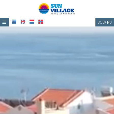
≡
BOEK NU
STARTPAGINA
LIGGING
AANPASSING
INRICHTING
FOTOGALERIJ
BEOORDELINGEN
CONTACT