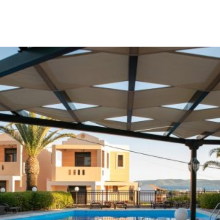
Terrasrust met Uitzicht op de
Egeïsche Zee
Ons zwembad ligt op een prachtig terras met uitzicht op
de Egeïsche Zee en is ideaal om te zwemmen, te
ontspannen en te zonnebaden.
Op hetzelfde terras bevindt zich de Snack Bar, waar u kunt
genieten van uw koffie en drankjes.
Vanaf ons hotel heeft u directe toegang tot het strand
van Megalimniona voor uw ontspannen zwempartijen, via